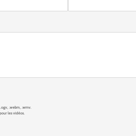
4, .ogv, .webm, .wmv.
pour les vidéos.