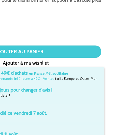
t pour le transformer en support à bascule près
versible Blanc
JOUTER AU PANIER
Ajouter à ma wishlist
s 49€ d'achats
en France Métropolitaine
mmande inférieure à 49€ - Voir les
tarifs Europe et Outre-Mer
jours pour changer d'avis !
icle ?
dié ce vendredi 7 août.
i 11 août