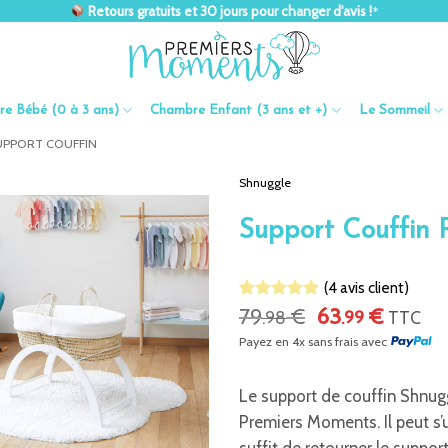
Retours gratuits et 30 jours pour changer d'avis !
*
e Bébé (0 à 3 ans)
Chambre Enfant (3 ans et +)
Le Sommeil
UPPORT COUFFIN
Shnuggle
Support Couffin 
(
4
avis client)
Le
Le
Noté
2
79
5
sur
€
63
€
.98
.99
TTC
5 basé sur
prix
prix
Payez en 4x sans frais avec
notations
initial
actuel
client
était :
est :
79.98 €.
63.99 €
Le support de couffin Shnugg
Premiers Moments. Il peut s’ut