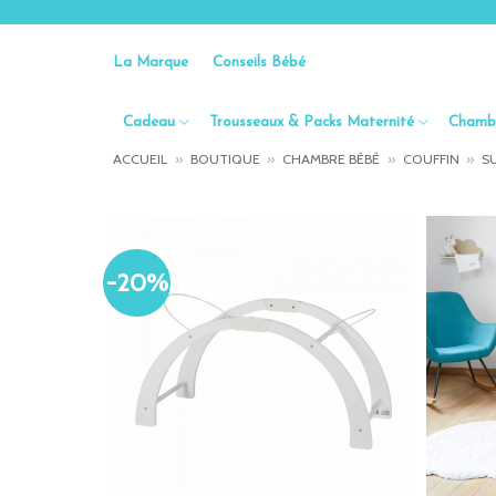
Passer
au
La Marque
Conseils Bébé
contenu
Cadeau
Trousseaux & Packs Maternité
Chambr
ACCUEIL
»
BOUTIQUE
»
CHAMBRE BÉBÉ
»
COUFFIN
»
S
-20%