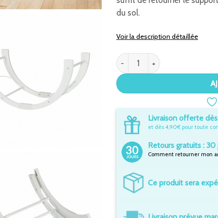
suffit de retourner le suppor
du sol.
Voir la description détaillée
quantité de Support Couffin Ré
A
Livraison offerte dè
et dès 4,90€ pour toute co
Retours gratuits : 30 
Comment retourner mon art
Ce produit sera expé
Livraison prévue mard