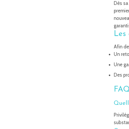
Dès sa 
premier
nouveau
garanti
Les 
Afin de
Un reto
Une gar
Des pr
FAQ 
Quell
Privilé
substa