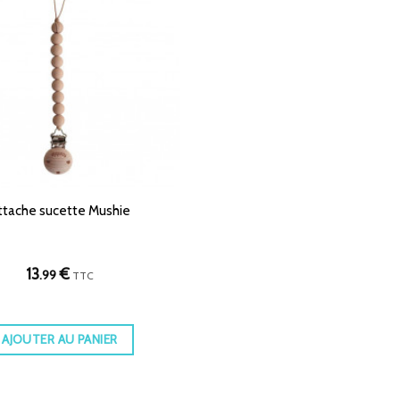
ttache sucette Mushie
13
€
.99
TTC
AJOUTER AU PANIER