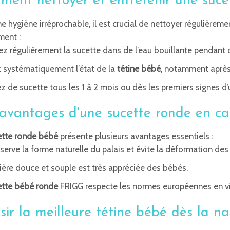
ent nettoyer et entretenir une suce
e hygiène irréprochable, il est crucial de nettoyer régulièreme
ment :
sez régulièrement la sucette dans de l’eau bouillante pendant
z systématiquement l’état de la
tétine bébé
, notamment après
 de sucette tous les 1 à 2 mois ou dès les premiers signes d’
avantages d'une sucette ronde en ca
ette ronde bébé
présente plusieurs avantages essentiels :
éserve la forme naturelle du palais et évite la déformation des
ère douce et souple est très appréciée des bébés.
ette bébé ronde
FRIGG respecte les normes européennes en vi
sir la meilleure tétine bébé dès la na