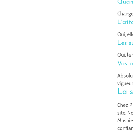
Quand
Changez
L’att
Oui, el
Les s
Oui, la
Vos p
Absolu
vigueur
La s
Chez P
site. N
Mushie
confian