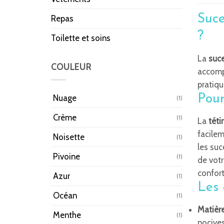
Suce
Repas
?
Toilette et soins
La
suc
COULEUR
accomp
pratiqu
Pour
Nuage
(1)
Crème
(1)
La
téti
facile
Noisette
(1)
les suc
Pivoine
(1)
de vot
confort
Azur
(1)
Les 
Océan
(1)
Matière
Menthe
(1)
nocive