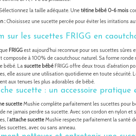
Sélectionnez la taille adéquate. Une
tétine bébé 0-6 mois
con
n :
Choisissez une sucette percée pour éviter les irritations a
 sur les sucettes FRIGG en caoutch
rque
FRIGG
est aujourd’hui reconnue pour ses sucettes sûres 
t composée à 100% de caoutchouc naturel. Sa forme ronde res
re bébé. La
sucette bébé
FRIGG offre deux trous d’aération pour
es, elle assure une utilisation quotidienne en toute sécurité.
ent aux tenues les plus adorables de bébé.
che sucette : un accessoire pratique 
he sucette
Mushie complète parfaitement les sucettes pour bé
de ne jamais perdre sa sucette. Avec son cordon en nylon et s
s, l’
attache sucette
Mushie respecte parfaitement la santé des p
les sucettes, avec ou sans anneau.