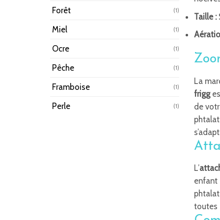
Forêt
(1)
Taille :
Miel
(1)
Aératio
Ocre
(1)
Zoom
Pêche
(1)
La ma
Framboise
(1)
frigg
es
Perle
de vot
(1)
phtalat
s’adapt
Atta
L’
attac
enfant 
phtalate
toutes 