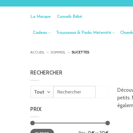
Passer
au
La Marque
Conseils Bébé
contenu
Cadeau
Trousseaux & Packs Maternité
Chambr
ACCUEIL
»
SOMMEIL
»
SUCETTES
RECHERCHER
Recherche
Découv
pour :
petits.
égalem
PRIX
Prix
Prix
Prix :
0 €
—
20 €