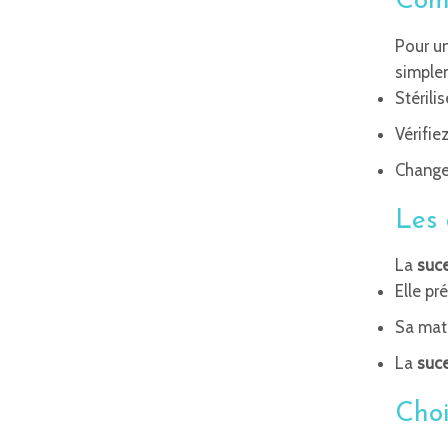
Comm
Pour un
simple
Stérili
Vérifie
Changez
Les 
La
suc
Elle pr
Sa mati
La
suc
Choi