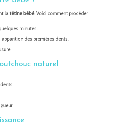
tte bébé ?
nt la
tétine bébé
. Voici comment procéder
 quelques minutes.
 apparition des premières dents.
usure.
outchouc naturel
 dents.
gueur.
issance