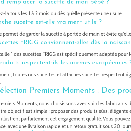
 remplacer la sucette de mon bébé ?
-la tous les 1 à 2 mois ou dès qu’elle présente une usure.
ache sucette est-elle vraiment utile ?
le permet de garder la sucette à portée de main et évite qu’ell
ucettes FRIGG conviennent-elles dès la naissan
 taille 1 des sucettes FRIGG est spécifiquement adaptée pour 
roduits respectent-ils les normes européennes 
ment, toutes nos sucettes et attaches sucettes respectent 
.
élection Premiers Moments : Des prod
remiers Moments, nous choisissons avec soin les fabricants 
otre objectif est simple : proposer des produits sûrs, élégant
 illustrent parfaitement cet engagement qualité. Vous pouv
ce, avec une livraison rapide et un retour gratuit sous 30 jours