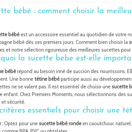
choisies
sur
tte bébé : comment choisir la meilleu
la
page
du
ette bébé
est un accessoire essentiel au quotidien de votre n
produit
agne bébé dès ses premiers jours. Comment bien choisir la
s
es et notre sélection rigoureuse des meilleures sucettes pour
quoi la sucette bebe est-elle importa
ne bébé
répond au besoin inné de succion des nourrissons. Elle
ment. Une bonne
tétine bébé
participe aussi au développement
ettes ne se valent pas. Il est essentiel de choisir une
sucette 
re enfant. Chez Premiers Moments, nous sélectionnons des su
 et sécurité.
critères essentiels pour choisir une 
 :
Optez pour une
sucette bébé
ronde
en caoutchouc naturel
s comme BPA, PVC ou phtalates.