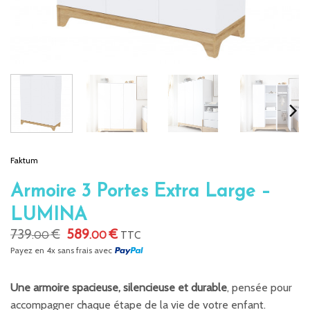
Faktum
Armoire 3 Portes Extra Large –
LUMINA
Le
Le
739
€
589
€
.00
.00
TTC
prix
prix
Payez en 4x sans frais avec
initial
actuel
était :
est :
739.00 €.
589.00 €.
Une armoire spacieuse, silencieuse et durable
, pensée pour
accompagner chaque étape de la vie de votre enfant.