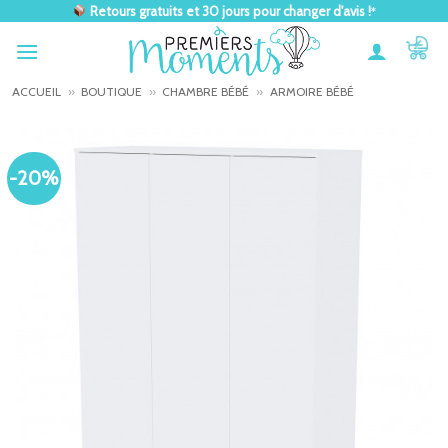
Passer
Retours gratuits et 30 jours pour changer d'avis !
*
au
contenu
ACCUEIL
»
BOUTIQUE
»
CHAMBRE BÉBÉ
»
ARMOIRE BÉBÉ
-20%