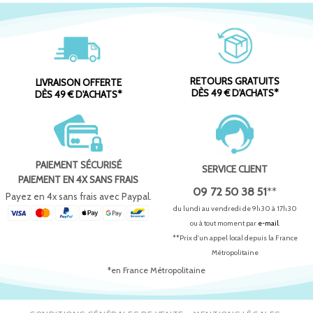
RETOURS GRATUITS
LIVRAISON OFFERTE
DÈS 49 € D'ACHATS*
DÈS 49 € D'ACHATS*
PAIEMENT SÉCURISÉ
SERVICE CLIENT
PAIEMENT EN 4X SANS FRAIS
09 72 50 38 51
**
Payez en 4x sans frais avec Paypal.
du lundi au vendredi de 9h30 à 17h30
ou à tout moment par
e-mail
.
**Prix d'un appel local depuis la France
Métropolitaine
*en France Métropolitaine